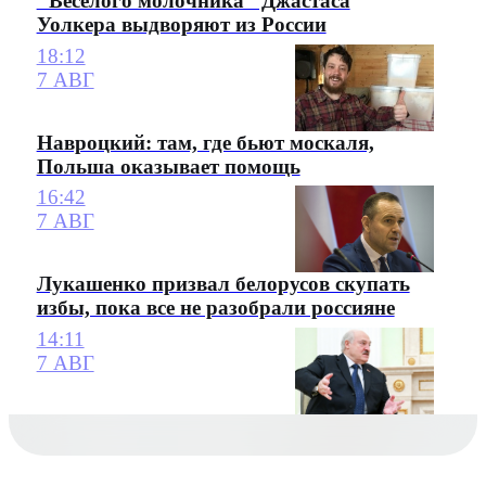
"Веселого молочника" Джастаса
Уолкера выдворяют из России
18:12
7 АВГ
Навроцкий: там, где бьют москаля,
Польша оказывает помощь
16:42
7 АВГ
Лукашенко призвал белорусов скупать
избы, пока все не разобрали россияне
14:11
7 АВГ