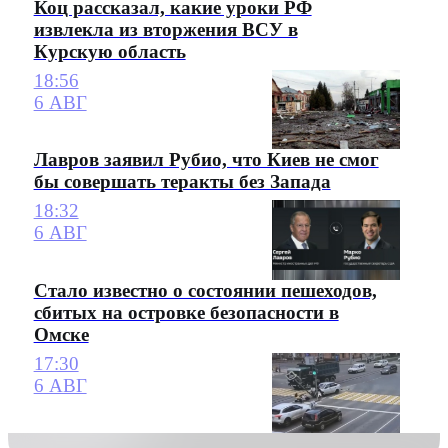
Коц рассказал, какие уроки РФ
извлекла из вторжения ВСУ в
Курскую область
18:56
6 АВГ
Лавров заявил Рубио, что Киев не смог
бы совершать теракты без Запада
18:32
6 АВГ
Стало известно о состоянии пешеходов,
сбитых на островке безопасности в
Омске
17:30
6 АВГ