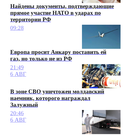
Найдены документы, подтверждающие
прямое участие НАТО в ударах по
территории РФ
09:28
Европа просит Анкару поставить ей
газ, но только не из РФ
21:49
6 АВГ
В зоне СВО уничтожен молдавский
наемник, которого награждал
Залужный
20:46
6 АВГ