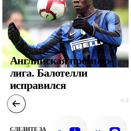
Английская премьер-
лига. Балотелли
исправился
© E
СЛЕДИТЕ ЗА