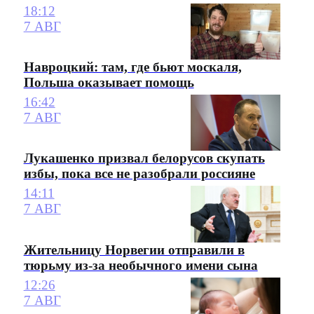
18:12
7 АВГ
Навроцкий: там, где бьют москаля,
Польша оказывает помощь
16:42
7 АВГ
Лукашенко призвал белорусов скупать
избы, пока все не разобрали россияне
14:11
7 АВГ
Жительницу Норвегии отправили в
тюрьму из-за необычного имени сына
12:26
7 АВГ