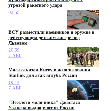
угрозой ракетного удара
02:55
ВСУ разместили наемников и оружие в
действующем детском лагере под
Львовом
20:59
7 АВГ
Маск отказал Киеву в использовании
Starlink для атак вглубь России
19:14
7 АВГ
"Веселого молочника" Джастаса
Уолкера выдворяют из России