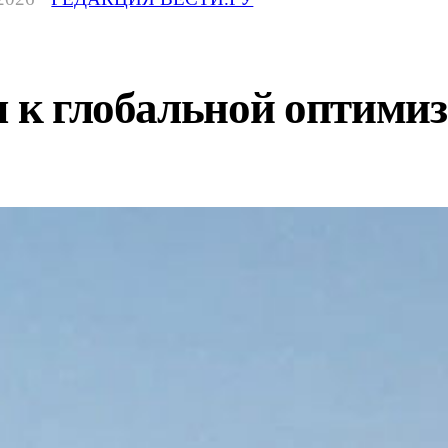
я к глобальной оптими