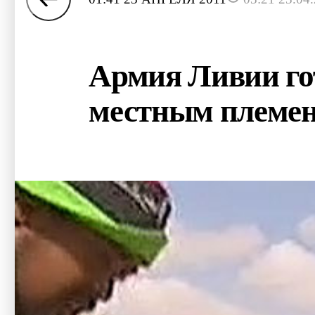
Армия Ливии го
местным племе