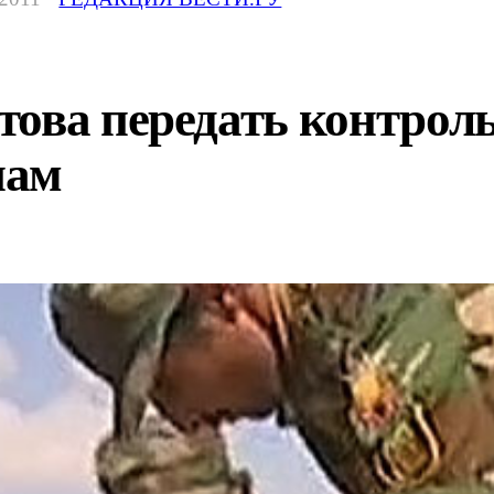
това передать контрол
нам