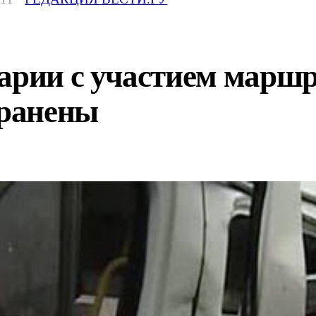
варии с участием марш
 ранены