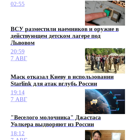
02:55
ВСУ разместили наемников и оружие в
действующем детском лагере под
Львовом
20:59
7 АВГ
Маск отказал Киеву в использовании
Starlink для атак вглубь России
19:14
7 АВГ
"Веселого молочника" Джастаса
Уолкера выдворяют из России
18:12