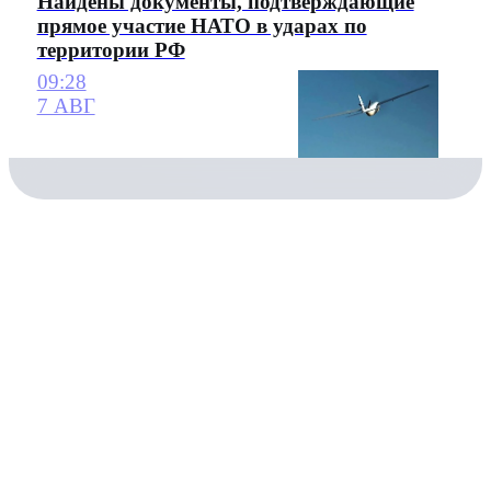
Найдены документы, подтверждающие
прямое участие НАТО в ударах по
территории РФ
09:28
7 АВГ