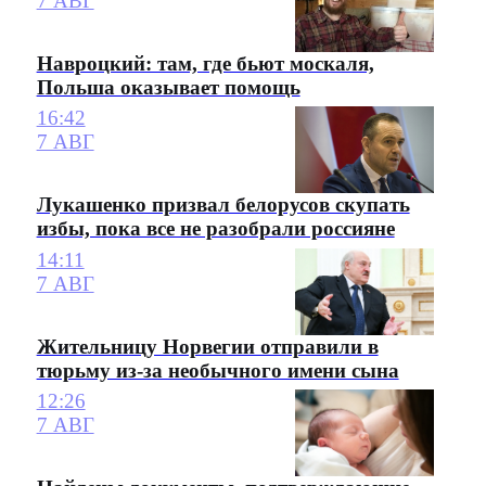
7 АВГ
Навроцкий: там, где бьют москаля,
Польша оказывает помощь
16:42
7 АВГ
Лукашенко призвал белорусов скупать
избы, пока все не разобрали россияне
14:11
7 АВГ
Жительницу Норвегии отправили в
тюрьму из-за необычного имени сына
12:26
7 АВГ