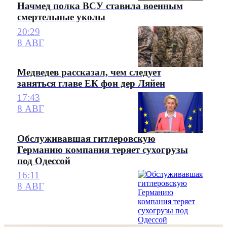
Начмед полка ВСУ ставила военным
смертельные уколы
20:29
8 АВГ
Медведев рассказал, чем следует
заняться главе ЕК фон дер Ляйен
17:43
8 АВГ
Обслуживавшая гитлеровскую
Германию компания теряет сухогрузы
под Одессой
16:11
8 АВГ