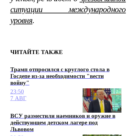
ситуации международного
уровня
.
ЧИТАЙТЕ ТАКЖЕ
Трамп отпросился с круглого стола в
Госдепе из-за необходимости "вести
войну"
23:50
7 АВГ
ВСУ разместили наемников и оружие в
действующем детском лагере под
Львовом