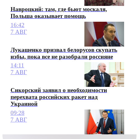
Навроцкий: там, где бьют москаля,
Польша оказывает помощь
16:42
7 АВГ
Лукашенко призвал белорусов скупать
избы, пока все не разобрали россияне
14:11
7 АВГ
Сикорский заявил о необходимости
перехвата российских ракет над
Украиной
09:28
7 АВГ