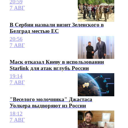
20:59
7 АВГ
В Сербии назвали визит Зеленского в
Белград местью ЕС
20:56
7 АВГ
Маск отказал Киеву в использовании
Starlink для атак вглубь России
19:14
7 АВГ
"Веселого молочника" Джастаса
Уолкера выдворяют из России
18:12
7 АВГ