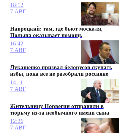
18:12
7 АВГ
Навроцкий: там, где бьют москаля,
Польша оказывает помощь
16:42
7 АВГ
Лукашенко призвал белорусов скупать
избы, пока все не разобрали россияне
14:11
7 АВГ
Жительницу Норвегии отправили в
тюрьму из-за необычного имени сына
12:26
7 АВГ