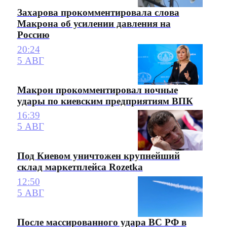
Захарова прокомментировала слова
Макрона об усилении давления на
Россию
20:24
5 АВГ
Макрон прокомментировал ночные
удары по киевским предприятиям ВПК
16:39
5 АВГ
Под Киевом уничтожен крупнейший
склад маркетплейса Rozetka
12:50
5 АВГ
После массированного удара ВС РФ в