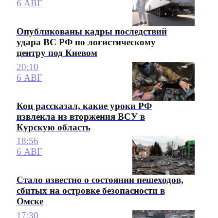
6 АВГ
Опубликованы кадры последствий
удара ВС РФ по логистическому
центру под Киевом
20:10
6 АВГ
Коц рассказал, какие уроки РФ
извлекла из вторжения ВСУ в
Курскую область
18:56
6 АВГ
Стало известно о состоянии пешеходов,
сбитых на островке безопасности в
Омске
17:30