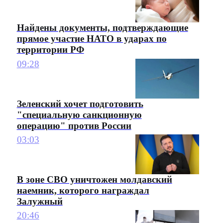
Найдены документы, подтверждающие
прямое участие НАТО в ударах по
территории РФ
09:28
Зеленский хочет подготовить
"специальную санкционную
операцию" против России
03:03
В зоне СВО уничтожен молдавский
наемник, которого награждал
Залужный
20:46