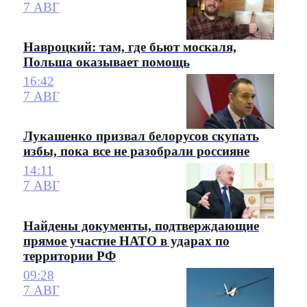
7 АВГ
Навроцкий: там, где бьют москаля,
Польша оказывает помощь
16:42
7 АВГ
Лукашенко призвал белорусов скупать
избы, пока все не разобрали россияне
14:11
7 АВГ
Найдены документы, подтверждающие
прямое участие НАТО в ударах по
территории РФ
09:28
7 АВГ