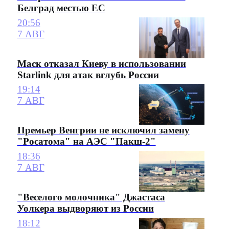
Белград местью ЕС
20:56
7 АВГ
Маск отказал Киеву в использовании
Starlink для атак вглубь России
19:14
7 АВГ
Премьер Венгрии не исключил замену
"Росатома" на АЭС "Пакш-2"
18:36
7 АВГ
"Веселого молочника" Джастаса
Уолкера выдворяют из России
18:12