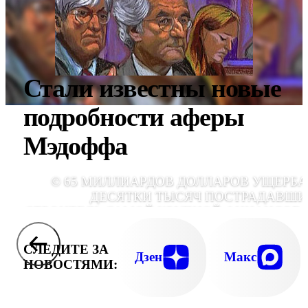
Стали известны новые
подробности аферы
Мэдоффа
© 65 МИЛЛИАРДОВ ДОЛЛАРОВ УЩЕРБА
ДЕСЯТКИ ТЫСЯЧ ПОСТРАДАВШИ
СТРОИТЕЛЬ САМОЙ КРУПНОЙ ФИНАНСОВ
ПИРАМИДЫ В МИРЕ БЕРНАРД МЭДО
ПОЛНОСТЬЮ ПРИЗНАЛ СВОЮ ВИ
СЛЕДИТЕ ЗА
Дзен
Макс
НОВОСТЯМИ: