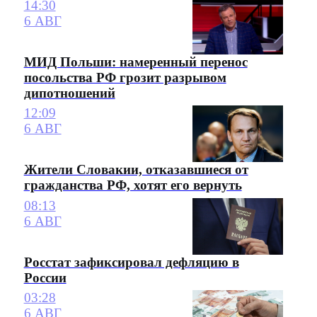
14:30
6 АВГ
МИД Польши: намеренный перенос
посольства РФ грозит разрывом
дипотношений
12:09
6 АВГ
Жители Словакии, отказавшиеся от
гражданства РФ, хотят его вернуть
08:13
6 АВГ
Росстат зафиксировал дефляцию в
России
03:28
6 АВГ