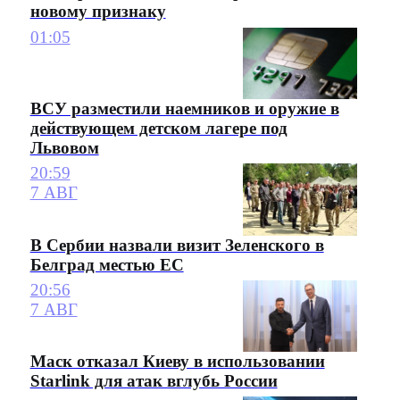
новому признаку
01:05
ВСУ разместили наемников и оружие в
действующем детском лагере под
Львовом
20:59
7 АВГ
В Сербии назвали визит Зеленского в
Белград местью ЕС
20:56
7 АВГ
Маск отказал Киеву в использовании
Starlink для атак вглубь России