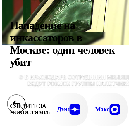
Нападение на
инкассаторов в
Москве: один человек
убит
© В КРАСНОДАРЕ СОТРУДНИКИ МИЛИЦ
ВЕДУТ РОЗЫСК ГРУППЫ НАЛЕТЧИКО
СОВЕРШИВШИХ В ПЯТНИЦУ ВЕЧЕР
НАПАДЕНИЕ НА ИНКАССАТОР
СЛЕДИТЕ ЗА
Дзен
Макс
НОВОСТЯМИ: