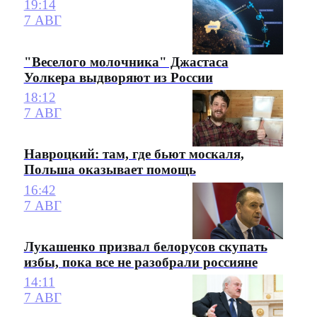
19:14
7 АВГ
"Веселого молочника" Джастаса
Уолкера выдворяют из России
18:12
7 АВГ
Навроцкий: там, где бьют москаля,
Польша оказывает помощь
16:42
7 АВГ
Лукашенко призвал белорусов скупать
избы, пока все не разобрали россияне
14:11
7 АВГ