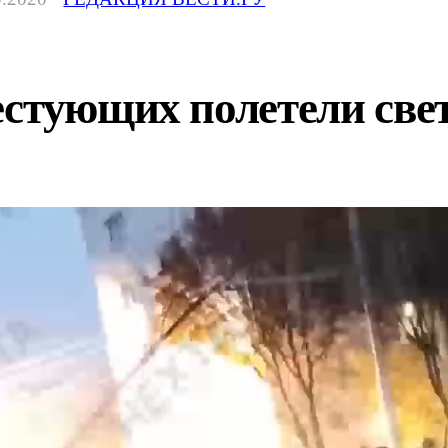
естующих полетели св