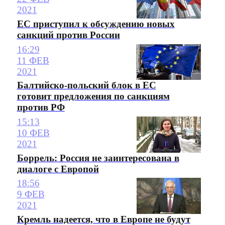
2021
ЕС приступил к обсуждению новых
санкций против России
16:29
11 ФЕВ
2021
Балтийско-польский блок в ЕС
готовит предложения по санкциям
против РФ
15:13
10 ФЕВ
2021
Боррель: Россия не заинтересована в
диалоге с Европой
18:56
9 ФЕВ
2021
Кремль надеется, что в Европе не будут