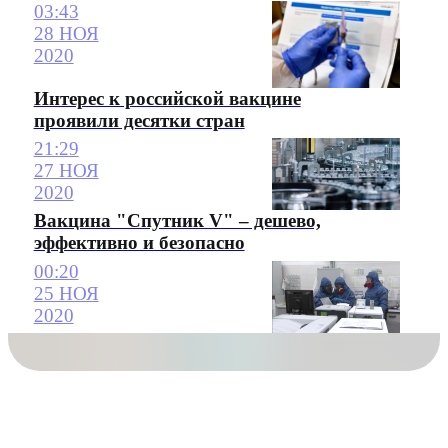
03:43
28 НОЯ
2020
Интерес к российской вакцине
проявили десятки стран
21:29
27 НОЯ
2020
Вакцина "Спутник V" – дешево,
эффективно и безопасно
00:20
25 НОЯ
2020