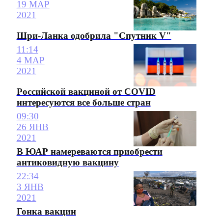
19 МАР
2021
Шри-Ланка одобрила "Спутник V"
11:14
4 МАР
2021
Российской вакциной от COVID
интересуются все больше стран
09:30
26 ЯНВ
2021
В ЮАР намереваются приобрести
антиковидную вакцину
22:34
3 ЯНВ
2021
Гонка вакцин