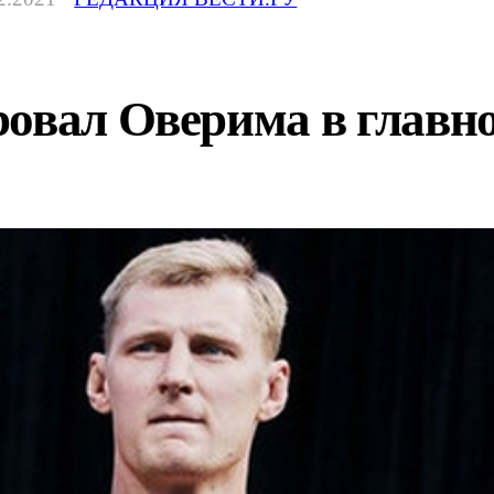
овал Оверима в главн