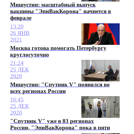
Мишустин: масштабный выпуск
вакцины "ЭпиВакКорона" начнется в
феврале
13:20
26 ЯНВ
2021
Москва готова помогать Петербургу
круглосуточно
21:24
25 ДЕК
2020
Мишустин: "Спутник V" появился во
всех регионах России
16:45
25 ДЕК
2020
"Спутник V" уже в 83 регионах
России, "ЭпиВакКорона" пока в пяти