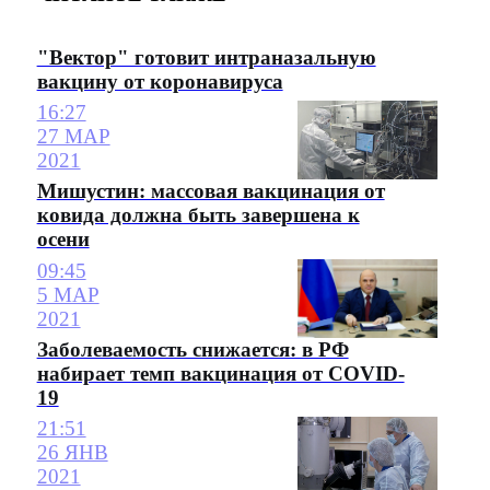
"Вектор" готовит интраназальную
вакцину от коронавируса
16:27
27 МАР
2021
Мишустин: массовая вакцинация от
ковида должна быть завершена к
осени
09:45
5 МАР
2021
Заболеваемость снижается: в РФ
набирает темп вакцинация от COVID-
19
21:51
26 ЯНВ
2021