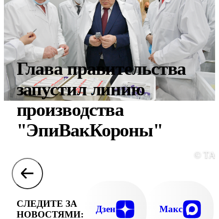
Глава правительства
запустил линию
производства
"ЭпиВакКороны"
© ТА
СЛЕДИТЕ ЗА
Дзен
Макс
НОВОСТЯМИ: