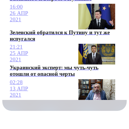
16:00
26 АПР
2021
Зеленский обратился к Путину и тут же
испугался
21:21
25 АПР
2021
Украинский эксперт: мы чуть-чуть
отошли от опасной черты
02:28
13 АПР
2021