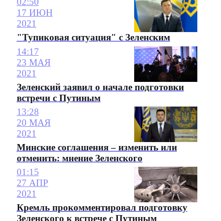
02:50
17 ИЮН
2021
"Тупиковая ситуация" с Зеленским
14:17
23 МАЯ
2021
Зеленский заявил о начале подготовки
встречи с Путиным
13:28
20 МАЯ
2021
Минские соглашения – изменить или
отменить: мнение Зеленского
01:15
27 АПР
2021
Кремль прокомментировал подготовку
Зеленского к встрече с Путиным