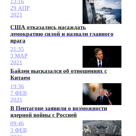
13:16
29 АПР
2021
США отказались насаждать
демократию силой и назвали главного
врага
21:35
3 МАР
2021
Байден высказался об отношениях с
Китаем
19:36
7 ФЕВ
2021
В Пентагоне заявили о возможности
ядерной войны с Россией
09:46
3 ФЕВ