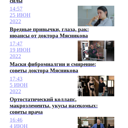
силы
14:57
25 ИЮН
2022
Вредные привычки, глаза, рак:
нюансы от доктора Мясникова
17:47
19 ИЮН
2022
Маски фибромиалгии и смирение:
советы доктора Мясникова
17:43
5 ИЮН
2022
Ортостатический коллапс,
макроэлементы, укусы насекомых:
советы врача
16:46
4 ИЮН