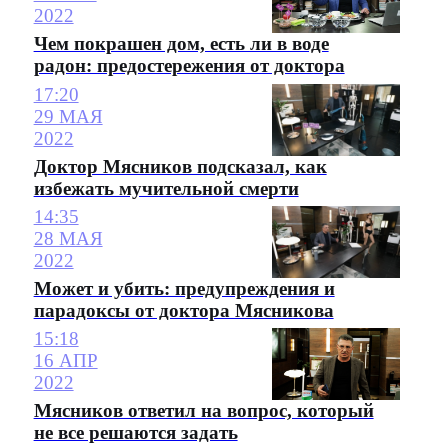
2022
Чем покрашен дом, есть ли в воде
радон: предостережения от доктора
17:20
29 МАЯ
2022
Доктор Мясников подсказал, как
избежать мучительной смерти
14:35
28 МАЯ
2022
Может и убить: предупреждения и
парадоксы от доктора Мясникова
15:18
16 АПР
2022
Мясников ответил на вопрос, который
не все решаются задать