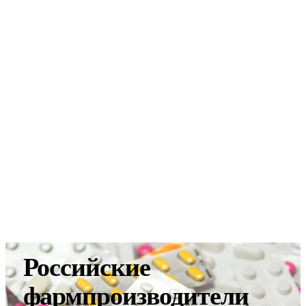
Российские
фармпроизводители