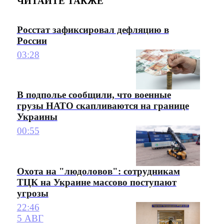
ЧИТАЙТЕ ТАКЖЕ
Росстат зафиксировал дефляцию в
России
03:28
В подполье сообщили, что военные
грузы НАТО скапливаются на границе
Украины
00:55
Охота на "людоловов": сотрудникам
ТЦК на Украине массово поступают
угрозы
22:46
5 АВГ