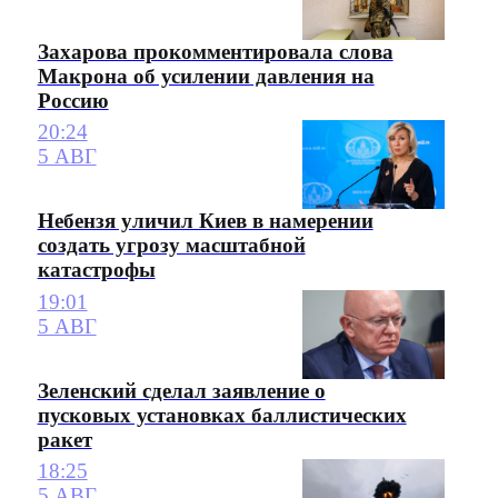
Захарова прокомментировала слова
Макрона об усилении давления на
Россию
20:24
5 АВГ
Небензя уличил Киев в намерении
создать угрозу масштабной
катастрофы
19:01
5 АВГ
Зеленский сделал заявление о
пусковых установках баллистических
ракет
18:25
5 АВГ