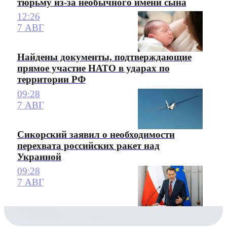
тюрьму из-за необычного имени сына
12:26
7 АВГ
Найдены документы, подтверждающие
прямое участие НАТО в ударах по
территории РФ
09:28
7 АВГ
Сикорский заявил о необходимости
перехвата российских ракет над
Украиной
09:28
7 АВГ