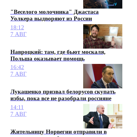
"Веселого молочника" Джастаса
Уолкера выдворяют из России
18:12
7 АВГ
Навроцкий: там, где бьют москаля,
Польша оказывает помощь
16:42
7 АВГ
Лукашенко призвал белорусов скупать
избы, пока все не разобрали россияне
14:11
7 АВГ
Жительницу Норвегии отправили в