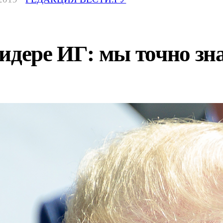
идере ИГ: мы точно зна