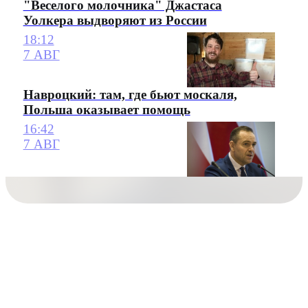
"Веселого молочника" Джастаса
Уолкера выдворяют из России
18:12
7 АВГ
Навроцкий: там, где бьют москаля,
Польша оказывает помощь
16:42
7 АВГ