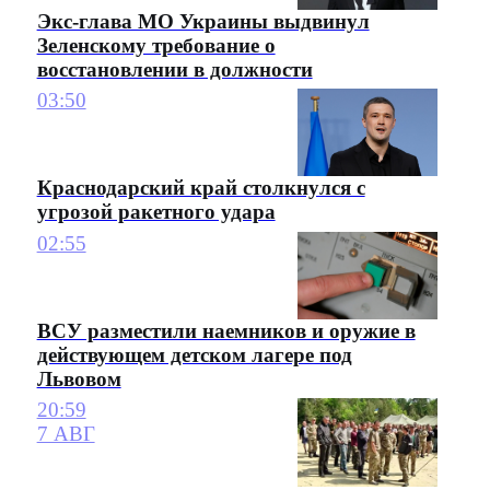
Экс-глава МО Украины выдвинул
Зеленскому требование о
восстановлении в должности
03:50
Краснодарский край столкнулся с
угрозой ракетного удара
02:55
ВСУ разместили наемников и оружие в
действующем детском лагере под
Львовом
20:59
7 АВГ