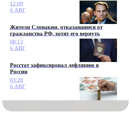
12:09
6 АВГ
Жители Словакии, отказавшиеся от
гражданства РФ, хотят его вернуть
08:13
6 АВГ
Росстат зафиксировал дефляцию в
России
03:28
6 АВГ