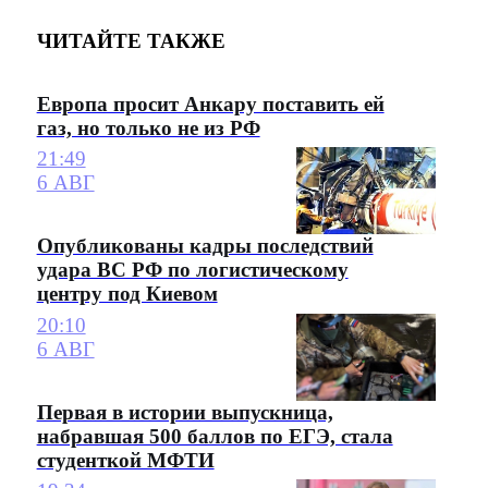
ЧИТАЙТЕ ТАКЖЕ
Европа просит Анкару поставить ей
газ, но только не из РФ
21:49
6 АВГ
Опубликованы кадры последствий
удара ВС РФ по логистическому
центру под Киевом
20:10
6 АВГ
Первая в истории выпускница,
набравшая 500 баллов по ЕГЭ, стала
студенткой МФТИ