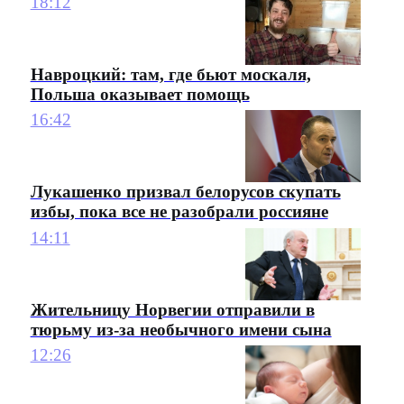
18:12
Навроцкий: там, где бьют москаля,
Польша оказывает помощь
16:42
Лукашенко призвал белорусов скупать
избы, пока все не разобрали россияне
14:11
Жительницу Норвегии отправили в
тюрьму из-за необычного имени сына
12:26