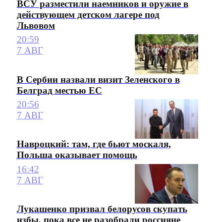
ВСУ разместили наемников и оружие в
действующем детском лагере под
Львовом
20:59
7 АВГ
В Сербии назвали визит Зеленского в
Белград местью ЕС
20:56
7 АВГ
Навроцкий: там, где бьют москаля,
Польша оказывает помощь
16:42
7 АВГ
Лукашенко призвал белорусов скупать
избы, пока все не разобрали россияне