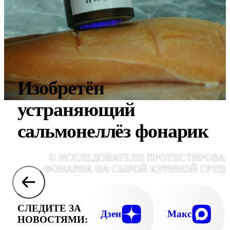
Изобретён
устраняющий
сальмонеллёз фонарик
© ИССЛЕДОВАТЕЛИ ПРОТЕСТИРОВА
ФОНАРИК НА СЫРОЙ КУРИНОЙ ГРУДК
ДОВЕЛОСЬ ЛИ ИМ ОБРАБОТАТЬ ДРУГ
ВИДЫ МЯСА, НЕ УТОЧНЯЕТСЯ (ФОТО DIR
ET AL., JOURNAL OF FOOD PROTECTION
СЛЕДИТЕ ЗА
Дзен
Макс
НОВОСТЯМИ: