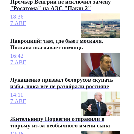
Премьер Венгрии не исключил замену
"Росатома" на АЭС "Пакш-2"
18:36
7 АВГ
Навроцкий: там, где бьют москаля,
Польша оказывает помощь
16:42
7 АВГ
Лукашенко призвал белорусов скупать
избы, пока все не разобрали россияне
14:11
7 АВГ
Жительницу Норвегии отправили в
тюрьму из-за необычного имени сына
12:26