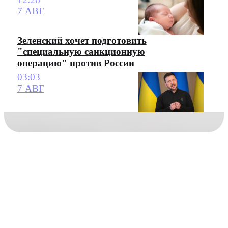
7 АВГ
Зеленский хочет подготовить
"специальную санкционную
операцию" против России
03:03
7 АВГ