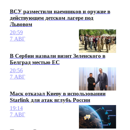
ВСУ разместили наемников и оружие в
действующем детском лагере под
Львовом
20:59
7 АВГ
В Сербии назвали визит Зеленского в
Белград местью ЕС
20:56
7 АВГ
Маск отказал Киеву в использовании
Starlink для атак вглубь России
19:14
7 АВГ