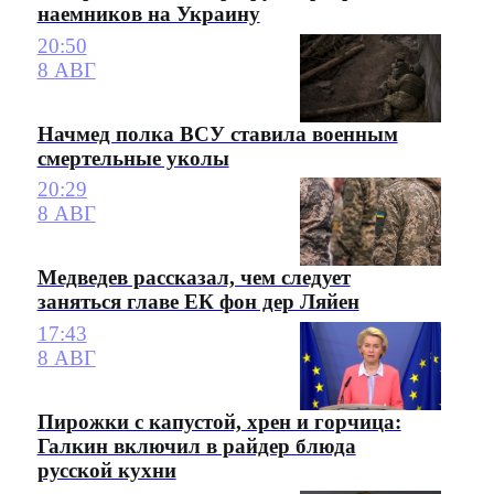
наемников на Украину
20:50
8 АВГ
Начмед полка ВСУ ставила военным
смертельные уколы
20:29
8 АВГ
Медведев рассказал, чем следует
заняться главе ЕК фон дер Ляйен
17:43
8 АВГ
Пирожки с капустой, хрен и горчица:
Галкин включил в райдер блюда
русской кухни