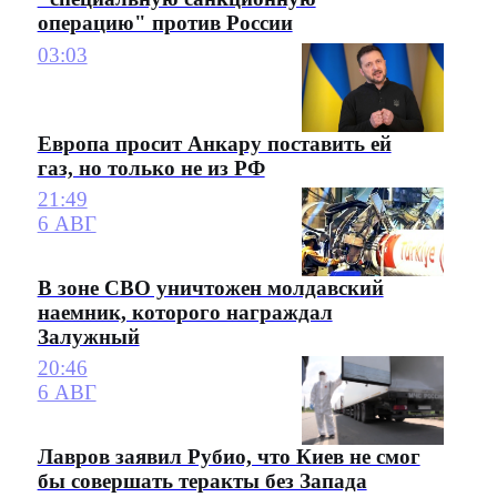
операцию" против России
03:03
Европа просит Анкару поставить ей
газ, но только не из РФ
21:49
6 АВГ
В зоне СВО уничтожен молдавский
наемник, которого награждал
Залужный
20:46
6 АВГ
Лавров заявил Рубио, что Киев не смог
бы совершать теракты без Запада