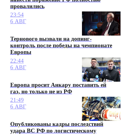
провалились
23:54
6 АВГ
Тернового вызвали на допинг-
контроль после победы на чемпионате
Европы
22:44
6 АВГ
Европа просит Анкару поставить ей
газ, но только не из РФ
21:49
6 АВГ
Опубликованы кадры последствий
удара ВС РФ по логистическому