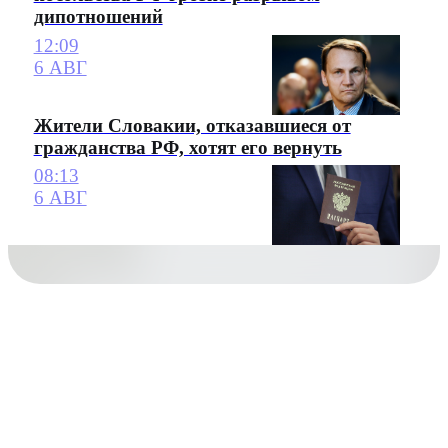
дипотношений
12:09
6 АВГ
Жители Словакии, отказавшиеся от
гражданства РФ, хотят его вернуть
08:13
6 АВГ