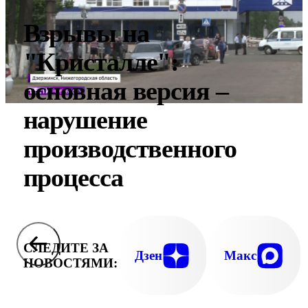
Взрывы на
"Кристалле":
основная версия –
нарушение
производственного
процесса
СЛЕДИТЕ ЗА
Дзен
Макс
НОВОСТЯМИ: