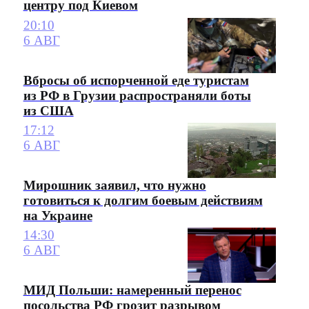
центру под Киевом
20:10
6 АВГ
Вбросы об испорченной еде туристам
из РФ в Грузии распространяли боты
из США
17:12
6 АВГ
Мирошник заявил, что нужно
готовиться к долгим боевым действиям
на Украине
14:30
6 АВГ
МИД Польши: намеренный перенос
посольства РФ грозит разрывом