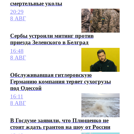
смертельные уколы
20:29
8 АВГ
Сербы устроили митинг против
приезда Зеленского в Белград
16:48
8 АВГ
Обслуживавшая гитлеровскую
Германию компания теряет сухогрузы
под Одессой
16:11
8 АВГ
В Госдуме заявили, что Плющенко не
стоит ждать грантов на шоу от России