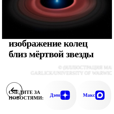
Получено первое
изображение колец
близ мёртвой звезды
© (ИЛЛЮСТРАЦИЯ MA
GARLICK/UNIVERSITY OF WARWICK
СЛЕДИТЕ ЗА
Дзен
Макс
НОВОСТЯМИ: