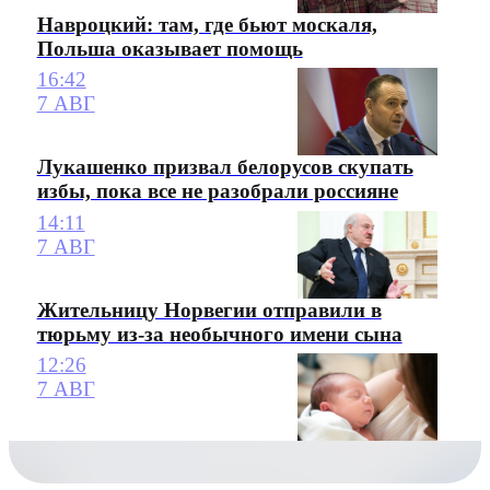
Навроцкий: там, где бьют москаля,
Польша оказывает помощь
16:42
7 АВГ
Лукашенко призвал белорусов скупать
избы, пока все не разобрали россияне
14:11
7 АВГ
Жительницу Норвегии отправили в
тюрьму из-за необычного имени сына
12:26
7 АВГ