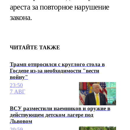
ареста за повторное нарушение
закона.
ЧИТАЙТЕ ТАКЖЕ
Трамп отпросился с круглого стола в
Госдепе из-за необходимости "вести
войну"
23:50
7 АВГ
ВСУ разместили наемников и оружие в
действующем детском лагере под
Львовом
20:59