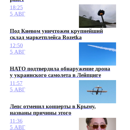
18:25
5 АВГ
Под Киевом уничтожен крупнейший
склад маркетплейса Rozetka
12:50
5 АВГ
НАТО подтвердила обнаружение дрона
у украинского самолета в Лейпциге
11:57
5 АВГ
Лепс отменил концерты в Крыму,
названы причины этого
11:36
5 АВГ