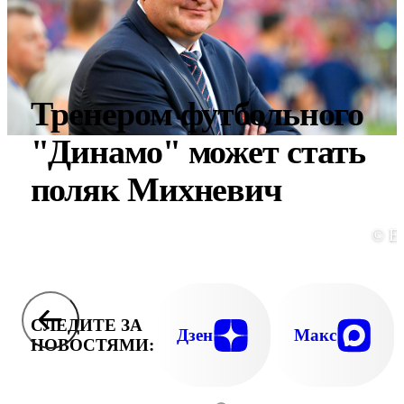
Тренером футбольного
"Динамо" может стать
поляк Михневич
© E
СЛЕДИТЕ ЗА
Дзен
Макс
НОВОСТЯМИ: