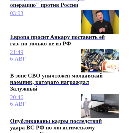
операцию" против России
03:03
Европа просит Анкару поставить ей
газ, но только не из РФ
21:49
6 АВГ
В зоне СВО уничтожен молдавский
наемник, которого награждал
Залужный
20:46
6 АВГ
Опубликованы кадры последствий
удара ВС РФ по логистическому