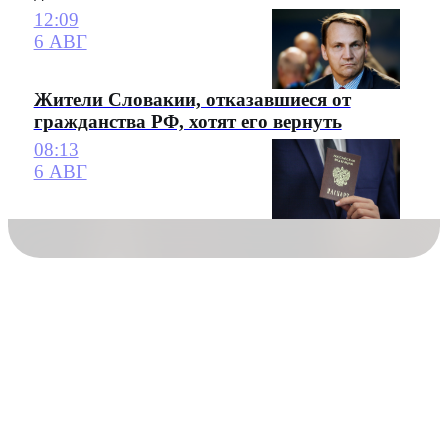
12:09
6 АВГ
Жители Словакии, отказавшиеся от
гражданства РФ, хотят его вернуть
08:13
6 АВГ