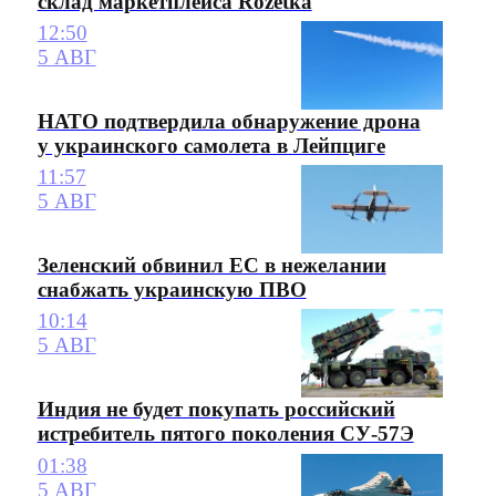
склад маркетплейса Rozetka
12:50
5 АВГ
НАТО подтвердила обнаружение дрона
у украинского самолета в Лейпциге
11:57
5 АВГ
Зеленский обвинил ЕС в нежелании
снабжать украинскую ПВО
10:14
5 АВГ
Индия не будет покупать российский
истребитель пятого поколения СУ-57Э
01:38
5 АВГ