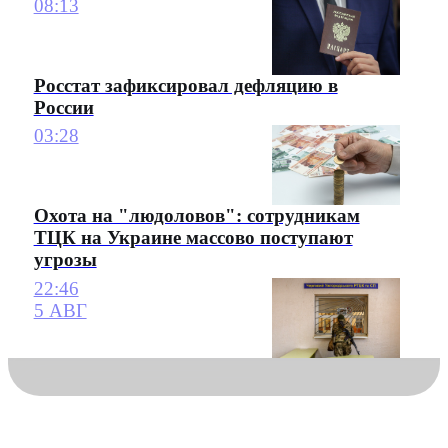
08:13
Росстат зафиксировал дефляцию в
России
03:28
Охота на "людоловов": сотрудникам
ТЦК на Украине массово поступают
угрозы
22:46
5 АВГ