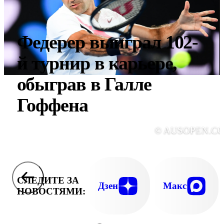
Федерер выиграл 102-
й турнир в карьере,
обыграв в Галле
Гоффена
© AUSOPEN.C
СЛЕДИТЕ ЗА
Дзен
Макс
НОВОСТЯМИ: