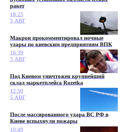
ракет
18:25
5 АВГ
Макрон прокомментировал ночные
удары по киевским предприятиям ВПК
16:39
5 АВГ
Под Киевом уничтожен крупнейший
склад маркетплейса Rozetka
12:50
5 АВГ
После массированного удара ВС РФ в
Киеве вспыхнули пожары
10:49