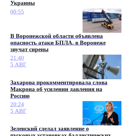
Украины
00:55
В Воронежской области объявлена
опасность атаки БПЛА, в Воронеже
звучат сирены
21:40
5 АВГ
Захарова прокомментировала слова
Макрона об усилении давления на
Россию
20:24
5 АВГ
Зеленский сделал заявление о
пусковых установках баллистических