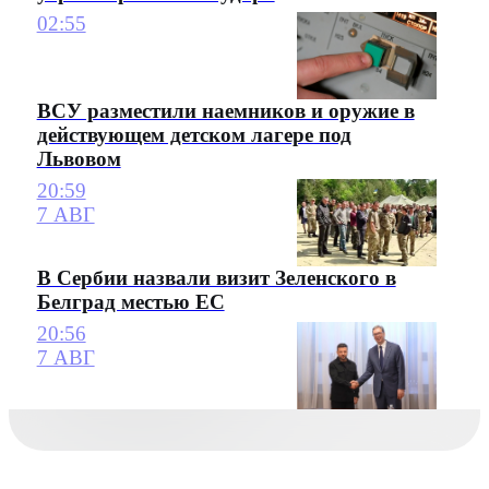
02:55
ВСУ разместили наемников и оружие в
действующем детском лагере под
Львовом
20:59
7 АВГ
В Сербии назвали визит Зеленского в
Белград местью ЕС
20:56
7 АВГ