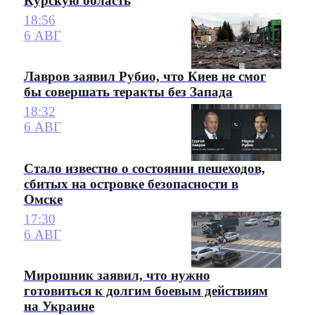
Курскую область
18:56
6 АВГ
Лавров заявил Рубио, что Киев не смог
бы совершать теракты без Запада
18:32
6 АВГ
Стало известно о состоянии пешеходов,
сбитых на островке безопасности в
Омске
17:30
6 АВГ
Мирошник заявил, что нужно
готовиться к долгим боевым действиям
на Украине