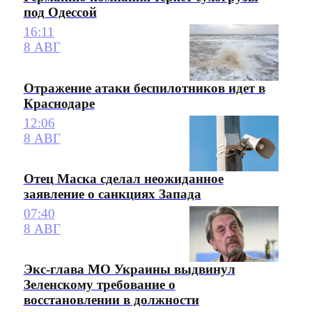
под Одессой
16:11
8 АВГ
Отражение атаки беспилотников идет в
Краснодаре
12:06
8 АВГ
Отец Маска сделал неожиданное
заявление о санкциях Запада
07:40
8 АВГ
Экс-глава МО Украины выдвинул
Зеленскому требование о
восстановлении в должности