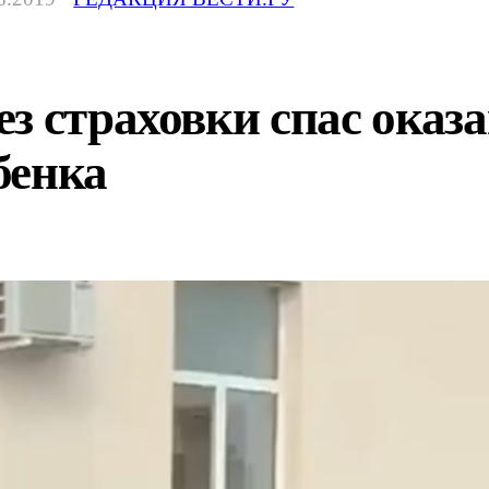
з страховки спас оказ
бенка