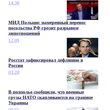
14:30
МИД Польши: намеренный перенос
посольства РФ грозит разрывом
дипотношений
12:09
Росстат зафиксировал дефляцию в
России
03:28
В подполье сообщили, что военные
грузы НАТО скапливаются на границе
Украины
00:55