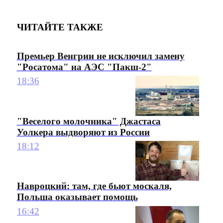
ЧИТАЙТЕ ТАКЖЕ
Премьер Венгрии не исключил замену
"Росатома" на АЭС "Пакш-2"
18:36
"Веселого молочника" Джастаса
Уолкера выдворяют из России
18:12
Навроцкий: там, где бьют москаля,
Польша оказывает помощь
16:42