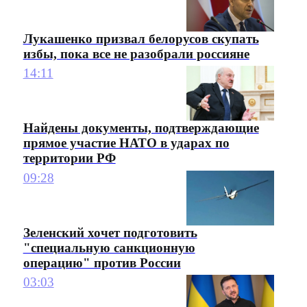
Лукашенко призвал белорусов скупать
избы, пока все не разобрали россияне
14:11
Найдены документы, подтверждающие
прямое участие НАТО в ударах по
территории РФ
09:28
Зеленский хочет подготовить
"специальную санкционную
операцию" против России
03:03