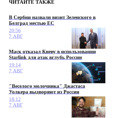
ЧИТАЙТЕ ТАКЖЕ
В Сербии назвали визит Зеленского в
Белград местью ЕС
20:56
7 АВГ
Маск отказал Киеву в использовании
Starlink для атак вглубь России
19:14
7 АВГ
"Веселого молочника" Джастаса
Уолкера выдворяют из России
18:12
7 АВГ