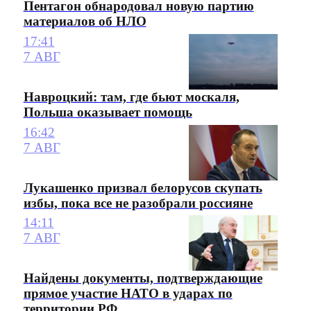
Пентагон обнародовал новую партию
материалов об НЛО
17:41
7 АВГ
Навроцкий: там, где бьют москаля,
Польша оказывает помощь
16:42
7 АВГ
Лукашенко призвал белорусов скупать
избы, пока все не разобрали россияне
14:11
7 АВГ
Найдены документы, подтверждающие
прямое участие НАТО в ударах по
территории РФ