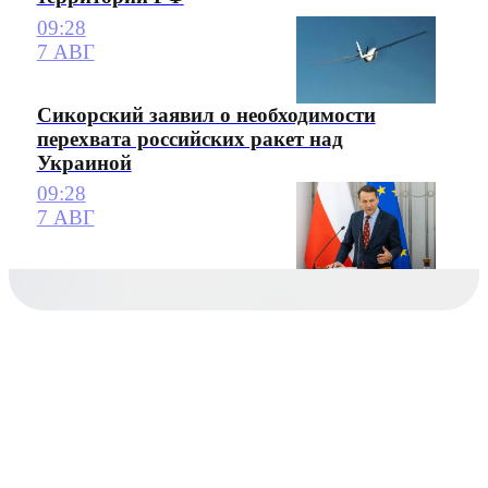
09:28
7 АВГ
Сикорский заявил о необходимости
перехвата российских ракет над
Украиной
09:28
7 АВГ